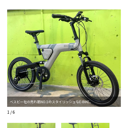
、
オ
ベスビー社の売れ筋NO.1のスタイリッシュなE-BIKE。
ぱ
1 / 6