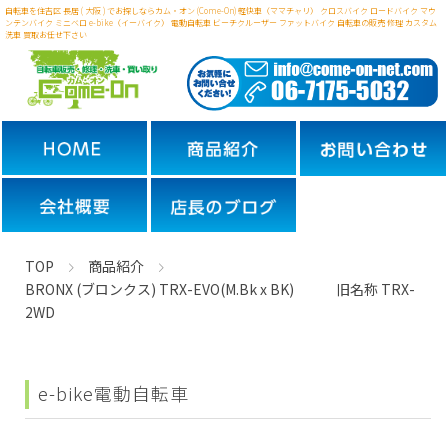
自転車を住吉区 長居 ( 大阪 ) でお探しならカム・オン (Come-On) 軽快車（ママチャリ） クロスバイク ロードバイク マウ
ンテンバイク ミニベロ
e-bike（イーバイク） 電動自転車 ビーチクルーザー ファットバイク 自転車の販売 修理 カスタム
洗車 買取お任せ下さい
TOP
商品紹介
BRONX (ブロンクス) TRX-EVO(M.Bk x BK) 旧名称 TRX-
2WD
e-bike
電動自転車