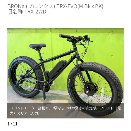
BRONX (ブロンクス) TRX-EVO(M.Bk x BK)
旧名称 TRX-2WD
充
フロントモーター搭載で、2駆ならではの驚きの安定感。フロント（電
大
力）Ｘリア（人力）
心
1 / 11