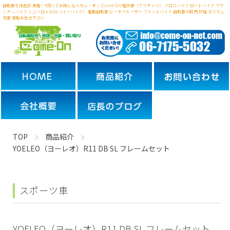
自転車を住吉区 長居 ( 大阪 ) でお探しならカム・オン (Come-On) 軽快車（ママチャリ） クロスバイク ロードバイク マウ
ンテンバイク ミニベロ
e-bike（イーバイク） 電動自転車 ビーチクルーザー ファットバイク 自転車の販売 修理 カスタム
洗車 買取お任せ下さい
TOP
商品紹介
YOELEO（ヨーレオ）R11 DB SL フレームセット
スポーツ車
YOELEO（ヨーレオ）R11 DB SL フレームセット